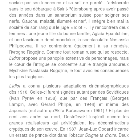
sociale par son innocence et sa soif de pureté. L’aristocrate
sans le sou débarque à Saint-Pétersbourg après avoir passé
des années dans un sanatorium suisse pour soigner ses
nerfs. Gauche, maladif, illuminé et naïf, il intègre bien mal la
société de son rang qui le juge « idiot ». Il y rencontrera deux
femmes : une jeune fille de bonne famille, Aglaïa Epantchine,
et une fascinante demi-mondaine, la spectaculaire Nastassia
Philippovna. Il se confrontera également à sa némésis,
l’ivrogne Rogojine. Comme tout roman russe qui se respecte,
L’Idiot
propose une panoplie extensive de personnages, mais
le cœur de l’intrigue se concentre sur le triangle amoureux
Mychkine-Nastassia-Rogojine, le tout avec les conséquences
les plus tragiques.
L’Idiot
a connu plusieurs adaptations cinématographiques
dès 1910. Celles-ci furent signées autant par des Soviétiques
(Ivan Pyriev en 1958) que par des Français (Georges
Lampin, avec Gérard Philipe, en 1946) et même des
Japonais (nul autre qu’Akira Kurosawa en 1951) ! Et plus de
cent ans après sa mort, Dostoïevski inspirait encore les
grands réalisateurs qui privilégiaient les déconstructions
cryptiques de son œuvre. En 1987, Jean-Luc Godard incarne
un ersatz de prince/idiot dans l’obscur
Soigne ta droite
. Deux