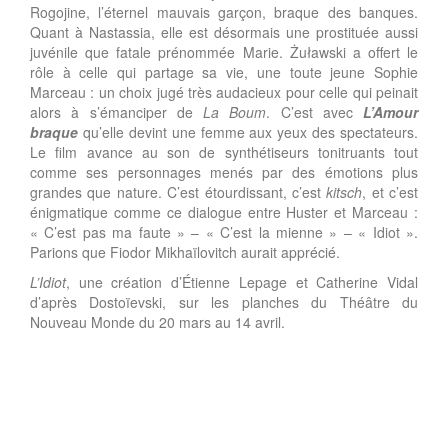
Rogojine, l’éternel mauvais garçon, braque des banques.
Quant à Nastassia, elle est désormais une prostituée aussi
juvénile que fatale prénommée Marie. Żuławski a offert le
rôle à celle qui partage sa vie, une toute jeune Sophie
Marceau : un choix jugé très audacieux pour celle qui peinait
alors à s’émanciper de
La Boum
. C’est avec
L’Amour
braque
qu’elle devint une femme aux yeux des spectateurs.
Le film avance au son de synthétiseurs tonitruants tout
comme ses personnages menés par des émotions plus
grandes que nature. C’est étourdissant, c’est
kitsch
, et c’est
énigmatique comme ce dialogue entre Huster et Marceau :
« C’est pas ma faute » – « C’est la mienne » – « Idiot ».
Parions que Fiodor Mikhaïlovitch aurait apprécié.
L’Idiot
, une création d’Étienne Lepage et Catherine Vidal
d’après Dostoïevski, sur les planches du Théâtre du
Nouveau Monde du 20 mars au 14 avril.