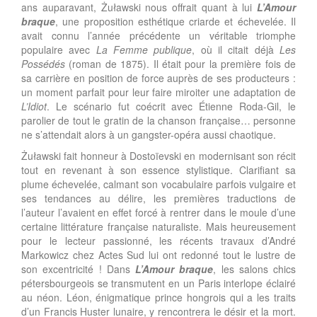
ans auparavant, Żuławski nous offrait quant à lui
L’Amour
braque
, une proposition esthétique criarde et échevelée. Il
avait connu l’année précédente un véritable triomphe
populaire avec
La Femme publique
, où il citait déjà
Les
Possédés
(roman de 1875). Il était pour la première fois de
sa carrière en position de force auprès de ses producteurs :
un moment parfait pour leur faire miroiter une adaptation de
L’Idiot
. Le scénario fut coécrit avec Étienne Roda-Gil, le
parolier de tout le gratin de la chanson française… personne
ne s’attendait alors à un gangster-opéra aussi chaotique.
Żuławski fait honneur à Dostoïevski en modernisant son récit
tout en revenant à son essence stylistique. Clarifiant sa
plume échevelée, calmant son vocabulaire parfois vulgaire et
ses tendances au délire, les premières traductions de
l’auteur l’avaient en effet forcé à rentrer dans le moule d’une
certaine littérature française naturaliste. Mais heureusement
pour le lecteur passionné, les récents travaux d’André
Markowicz chez Actes Sud lui ont redonné tout le lustre de
son excentricité ! Dans
L’Amour braque
, les salons chics
pétersbourgeois se transmutent en un Paris interlope éclairé
au néon. Léon, énigmatique prince hongrois qui a les traits
d’un Francis Huster lunaire, y rencontrera le désir et la mort.