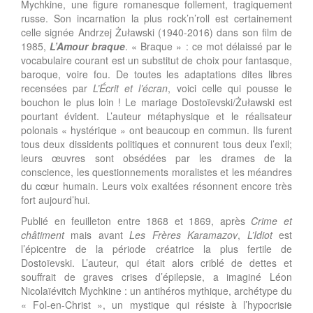
Mychkine, une figure romanesque follement, tragiquement
russe. Son incarnation la plus rock’n’roll est certainement
celle signée Andrzej Żuławski (1940-2016) dans son film de
1985,
L’Amour braque
. « Braque » : ce mot délaissé par le
vocabulaire courant est un substitut de choix pour fantasque,
baroque, voire fou. De toutes les adaptations dites libres
recensées par
L’Écrit et l’écran
, voici celle qui pousse le
bouchon le plus loin ! Le mariage Dostoïevski/Żuławski est
pourtant évident. L’auteur métaphysique et le réalisateur
polonais « hystérique » ont beaucoup en commun. Ils furent
tous deux dissidents politiques et connurent tous deux l’exil;
leurs œuvres sont obsédées par les drames de la
conscience, les questionnements moralistes et les méandres
du cœur humain. Leurs voix exaltées résonnent encore très
fort aujourd’hui.
Publié en feuilleton entre 1868 et 1869, après
Crime et
châtiment
mais avant
Les Frères Karamazov
,
L’Idiot
est
l’épicentre de la période créatrice la plus fertile de
Dostoïevski. L’auteur, qui était alors criblé de dettes et
souffrait de graves crises d’épilepsie, a imaginé Léon
Nicolaïévitch Mychkine : un antihéros mythique, archétype du
« Fol-en-Christ », un mystique qui résiste à l’hypocrisie